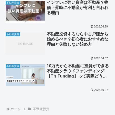
インフレに強い資産は不動産？物
不動産投資
価上昇時に不動産が有利と言われ
る理由
2026.04.29
不動産投資するなら中古戸建から
不動産投資
始めるべき？初心者におすすめな
理由と失敗しない始め方
2026.04.07
10万円から不動産に投資ができる
不動産投資
不動産クラウドファンディング
【T’s Funding】って実際どうな
の？投資初心者にもわかりやすく
説明【PR】
2023.10.27
ホーム
不動産投資