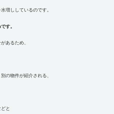
を水増ししているのです。
めです。
せがあるため、
、別の物件が紹介される、
などと