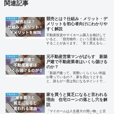
関連記事
競売とは？仕組み・メリット・デ
不動産購入
メリットを初心者向けにわかりや
すく解説
不動産投資やマイホーム購入を検討して
いると、「競売物件」という言葉を目に
することがあります。「安く買えるらし
いけど、なんか怖い…」そう感じている
人も多いでしょう。この記事では、競売
の仕組みからメリット・デメリット、向
元不動産営業マンがばらす 新築
不動産購入
いている人までわかりやす...
戸建で不動産業者はいくら儲ける
のか？
「新築戸建って、実際いくらくらい利益
が乗っているの？」家を買おうとする
と、誰もが一度は気になるポイントで
す。結論から言うと、新築戸建1件あた
り、約500万円程度の利益が乗っていま
す。これは実際に不動産営業をしていた
家を買うと貧乏になると言われる
不動産購入
経験であったリアルな数字で...
理由 住宅ローンの落とし穴を解
説
「マイホームは人生最大の買い物」と言