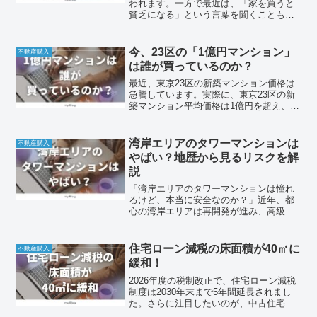
われます。一方で最近は、「家を買うと
貧乏になる」という言葉を聞くことも増
えました。実際、住宅ローンが原因で家
計が苦しくなり、生活に余裕がなくなる
人も少なくありません。しかし、家を買
今、23区の「1億円マンション」
不動産購入
うこと自体が悪いわけでは...
は誰が買っているのか？
最近、東京23区の新築マンション価格は
急騰しています。実際に、東京23区の新
築マンション平均価格は1億円を超え、過
去最高を更新しています。さらに、中央
区・港区などでは中古マンションでも1億
円以上が珍しくない状況になっていま
湾岸エリアのタワーマンションは
不動産購入
す。すると、多くの...
やばい？地歴から見るリスクを解
説
「湾岸エリアのタワーマンションは憧れ
るけど、本当に安全なのか？」近年、都
心の湾岸エリアは再開発が進み、高級タ
ワーマンションが次々と建設されていま
す。しかし一方で、「地歴（ちれき）」
の観点から見ると注意すべき点も多いの
住宅ローン減税の床面積が40㎡に
不動産購入
が現実です。この記事では...
緩和！
2026年度の税制改正で、住宅ローン減税
制度は2030年末まで5年間延長されまし
た。さらに注目したいのが、中古住宅の
床面積要件です。これまで原則50㎡以上